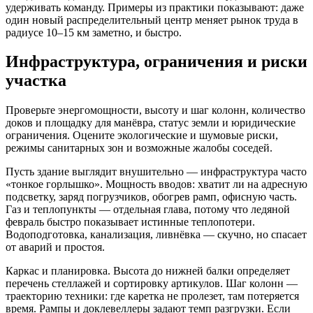
удерживать команду. Примеры из практики показывают: даже
один новый распределительный центр меняет рынок труда в
радиусе 10–15 км заметно, и быстро.
Инфраструктура, ограничения и риски
участка
Проверьте энергомощности, высоту и шаг колонн, количество
доков и площадку для манёвра, статус земли и юридические
ограничения. Оцените экологические и шумовые риски,
режимы санитарных зон и возможные жалобы соседей.
Пусть здание выглядит внушительно — инфраструктура часто
«тонкое горлышко». Мощность вводов: хватит ли на адресную
подсветку, заряд погрузчиков, обогрев рамп, офисную часть.
Газ и теплопункты — отдельная глава, потому что ледяной
февраль быстро показывает истинные теплопотери.
Водоподготовка, канализация, ливнёвка — скучно, но спасает
от аварий и простоя.
Каркас и планировка. Высота до нижней балки определяет
перечень стеллажей и сортировку артикулов. Шаг колонн —
траекторию техники: где каретка не пролезет, там потеряется
время. Рампы и доклевеллеры задают темп разгрузки. Если