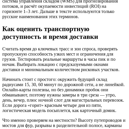
система управления складом (WMS) для прогнозирования
потоков, и расчёт окупаемости инвестиций (ROI) на
горизонте 1–3 лет. Дальше в тексте используются только
русские наименования этих терминов.
Как оценить транспортную
доступность и время доставки
Считать время до ключевых трасс и зон спроса, проверять
пропускную способность узких мест и ограничения для
грузов. Тестировать реальные маршруты в часы пик и по
ночам. Выбирать локацию с предсказуемыми окнами
доставки и минимальным количеством рисковых участков.
Начинать стоит с простого: окружить будущий склад
радиусами 15, 30, 60 минут по дорожной сети, а не линейкой.
Онлайн-карты полезны, но без динамики пробок они
обманывают, поэтому нужны замеры в три среза — утро,
день, вечер, плюс ночной слот для магистральных перевозок.
Если дорога «горит» красным четыре дня из пяти,
логистическая модель посыплется, как карточный домик.
Что именно проверяем на местности? Высоту путепроводов и
мостов для фур, разрывы в разделительной полосе, карманы