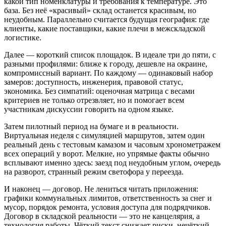
какой тип номенклатуры и требования к температуре. Это
база. Без неё «красивый» склад останется красивым, но
неудобным. Параллельно считается будущая география: где
клиенты, какие поставщики, какие плечи в межскладской
логистике.
Далее — короткий список площадок. В идеале три до пяти, с
разными профилями: ближе к городу, дешевле на окраине,
компромиссный вариант. По каждому — одинаковый набор
замеров: доступность, инженерия, правовой статус,
экономика. Без симпатий: оценочная матрица с весами
критериев не только отрезвляет, но и помогает всем
участникам дискуссии говорить на одном языке.
Затем пилотный период на бумаге и в реальности.
Виртуальная неделя с симуляцией маршрутов, затем один
реальный день с тестовым камазом и часовым хронометражем
всех операций у ворот. Мелкие, но упрямые факты обычно
всплывают именно здесь: заезд под неудобным углом, очередь
на разворот, странный режим светофора у переезда.
И наконец — договор. Не лениться читать приложения:
графики коммунальных лимитов, ответственность за снег и
мусор, порядок ремонта, условия доступа для подрядчиков.
Договор в складской реальности — это не канцелярия, а
технология работы. Чёткий текст снижает риски, нечёткий —