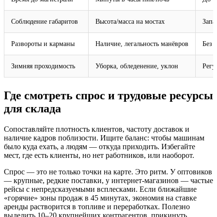
Соблюдение габаритов
Высота/масса на мостах
Запа
Развороты и карманы
Наличие, легальность манёвров
Без 
Зимняя проходимость
Уборка, обледенение, уклон
Регу
Где смотреть спрос и трудовые ресурсы
для склада
Сопоставляйте плотность клиентов, частоту доставок и
наличие кадров поблизости. Ищите баланс: чтобы машинам
было куда ехать, а людям — откуда приходить. Избегайте
мест, где есть клиенты, но нет работников, или наоборот.
Спрос — это не только точки на карте. Это ритм. У оптовиков
— крупные, редкие поставки, у интернет-магазинов — частые
рейсы с непредсказуемыми всплесками. Если ближайшие
«горячие» зоны продаж в 45 минутах, экономия на ставке
аренды растворится в топливе и переработках. Полезно
выделить 10–20 крупнейших контрагентов, прикинуть