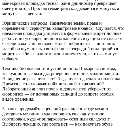
манёвровая площадка тесная, один длинномер превращает
смену в затор. Простая геометрия складывается в минуты, а
минуты — в деньги.
Юридические вопросы. Назначение земли, права и
обременения, сервитуты, кадастровые нюансы. Случается, что
идеальная площадка упирается в формальный запрет ночных
работ, и ни уговоры, ни допсоглашения ситуацию не спасают.
Соседи важны не меньше: жильё поблизости — источник
жалоб на шум, пыль, светофорные очереди. Тогда придётся
мириться с более ранним окончанием смен, а это — минус
гибкость.
Техника безопасности и устойчивость. Пожарная система,
эвакуационные выходы, резервное питание, молниезащита.
Наводнение раз в пять лет? Тогда нужен дренаж и подсыпка.
Промзона со «злопамятной» историей загрязнений?
Лабораторный анализ почвы и документов убережёт от
сюрпризов — от неплановых санкций до запрета особых
видов хранения.
Заранее продумайте сценарий расширения: где можно
достроить мезонин, куда поставить ещё одну линию
сортировки, куда «припарковать» сезонный склад-тент.
Выбирать локацию, где роста нет, — как покупать обувь