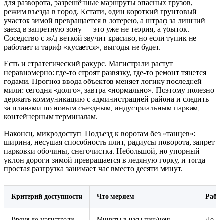
для разворота, разрешённые маршруты опасных грузов,
режим въезда в город. Кстати, один короткий грунтовый
участок зимой превращается в лотерею, а штраф за лишний
заезд в запретную зону — это уже не теория, а убыток.
Соседство с ж/д веткой звучит красиво, но если тупик не
работает и тариф «кусается», выгоды не будет.
Есть и стратегический ракурс. Магистрали растут
неравномерно: где-то строят развязку, где-то ремонт тянется
годами. Прогноз ввода объектов меняет логику последней
мили: сегодня «долго», завтра «нормально». Поэтому полезно
держать коммуникацию с администрацией района и следить
за планами по новым съездным, индустриальным паркам,
контейнерным терминалам.
Наконец, микродоступ. Подъезд к воротам без «танцев»:
ширина, несущая способность плит, радиусы поворота, запрет
парковки обочины, снегочистка. Небольшой, но упорный
уклон дороги зимой превращается в ледяную горку, и тогда
простая разгрузка занимает час вместо десяти минут.
Критерий доступности
Что меряем
Рабо
Время до магистрали
Минуты в часы пик/ночь
До 1