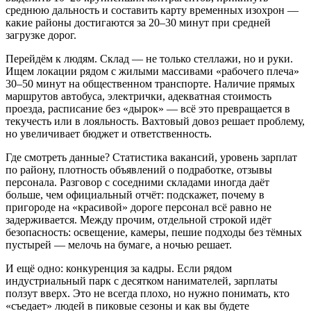
среднюю дальность и составить карту временных изохрон —
какие районы достигаются за 20–30 минут при средней
загрузке дорог.
Перейдём к людям. Склад — не только стеллажи, но и руки.
Ищем локации рядом с жилыми массивами «рабочего плеча»
30–50 минут на общественном транспорте. Наличие прямых
маршрутов автобуса, электрички, адекватная стоимость
проезда, расписание без «дырок» — всё это превращается в
текучесть или в лояльность. Вахтовый довоз решает проблему,
но увеличивает бюджет и ответственность.
Где смотреть данные? Статистика вакансий, уровень зарплат
по району, плотность объявлений о подработке, отзывы
персонала. Разговор с соседними складами иногда даёт
больше, чем официальный отчёт: подскажет, почему в
пригороде на «красивой» дороге персонал всё равно не
задерживается. Между прочим, отдельной строкой идёт
безопасность: освещение, камеры, пешие подходы без тёмных
пустырей — мелочь на бумаге, а ночью решает.
И ещё одно: конкуренция за кадры. Если рядом
индустриальный парк с десятком нанимателей, зарплаты
ползут вверх. Это не всегда плохо, но нужно понимать, кто
«съедает» людей в пиковые сезоны и как вы будете